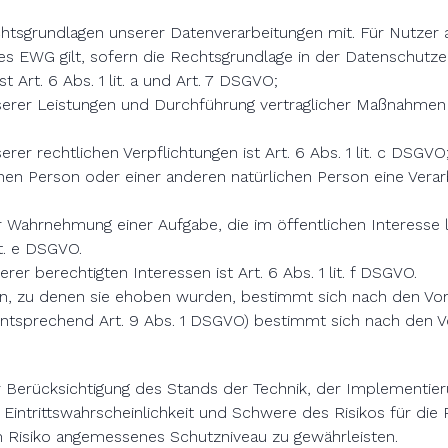
chtsgrundlagen unserer Datenverarbeitungen mit. Für Nutzer
 EWG gilt, sofern die Rechtsgrundlage in der Datenschutzer
 Art. 6 Abs. 1 lit. a und Art. 7 DSGVO;
serer Leistungen und Durchführung vertraglicher Maßnahmen s
rer rechtlichen Verpflichtungen ist Art. 6 Abs. 1 lit. c DSGVO
fenen Person oder einer anderen natürlichen Person eine Ver
r Wahrnehmung einer Aufgabe, die im öffentlichen Interesse li
it. e DSGVO.
er berechtigten Interessen ist Art. 6 Abs. 1 lit. f DSGVO.
n, zu denen sie ehoben wurden, bestimmt sich nach den Vo
entsprechend Art. 9 Abs. 1 DSGVO) bestimmt sich nach den V
r Berücksichtigung des Stands der Technik, der Implementi
Eintrittswahrscheinlichkeit und Schwere des Risikos für die 
 Risiko angemessenes Schutzniveau zu gewährleisten.