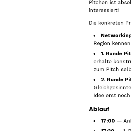
Pitchen ist abso
interessiert!
Die konkreten 
Networking
Region kennen
1. Runde Pi
erhalte konstr
zum Pitch selb
2. Runde P
Gleichgesinnt
Idee erst noch 
Ablauf
17:00
— Ank
17:30
— 1. P